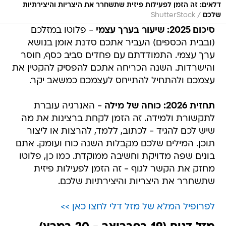
דלאים: זה הזמן לפעילות פיזית שתשחרר את היצריות והיצירתיות
/
שלכם
ShutterStock
סיכום 2025: שיעור בערך עצמי
- פלוטו במזלכם
(ובבית הכספים) העביר אתכם סדנת אומן בנושא
ערך עצמי. התמודדתם עם פחדים סביב כסף, חוסר
והישרדות. השנה הכריחה אתכם להפסיק להקטין את
עצמכם ולהתחיל להתייחס לעצמכם כמשאב יקר.
תחזית 2026: כוחה של מילה
- האנרגיה עוברת
לתקשורת ולמידה. זה הזמן לקחת ברצינות את מה
שיש לכם להגיד - לכתוב, ללמד, להרצות או ליצור
תוכן. המילים שלכם מקבלות השנה כוח ועומק. אתם
בונים שפה מדויקת וחשיבה ממוקדת. כמו כן, פלוטו
מחזק את הקשר לגוף - זה הזמן לפעילות פיזית
שתשחרר את היצריות והיצירתיות שלכם.
לפרופיל המלא של מזל דלי לחצו כאן >>