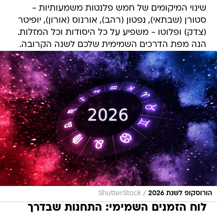
שינוי המיקומים של חמש פלנטות משמעותיות -
סטורן (שבתאי), נפטון (רהב), אורנוס (אורון), יופיטר
(צדק) ופלוטו - משפיע על כל היסודות וכל המזלות.
הנה מפת הדרכים השמימית שלכם לשנה הקרובה.
/
הורוסקופ לשנת 2026
ShutterStock
לוח הזמנים השמימי: התחנות שבדרך