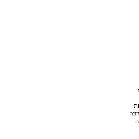
ר
ויות
רבה
ה