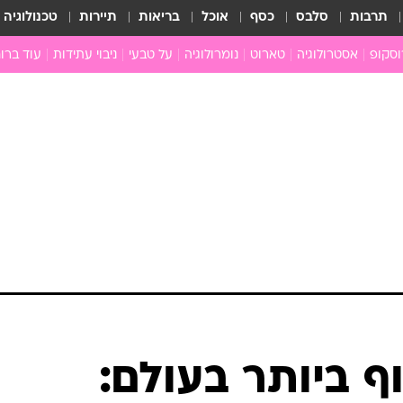
תרבות
סלבס
כסף
אוכל
בריאות
תיירות
טכנולוגיה
וסקופ
אסטרולוגיה
טארוט
נומרולוגיה
על טבעי
ניבוי עתידות
עוד ברוח
חדשות הכוכבים
גרפולוגיה
כוכבים ויחסים
תקשור
מים
הכוכבים עונים
פתרון חל
ן
מצב כוכבי השבוע
גלגול נש
ה
גוף ונפש
לה
איכות חי
ניים
ארכיון
ב
כתבו לנו
ת
ף ביותר בעולם:
ם