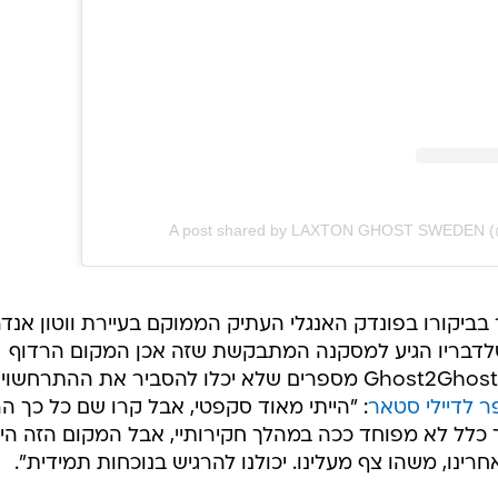
A post shared by LAXTON GHOST SWEDEN (@
בביקורו בפונדק האנגלי העתיק הממוקם בעיירת ווטון אנד
שלדבריו הגיע למסקנה המתבקשת שזה אכן המקום הרדוף
ביותר שביקר בו. טוני והצוות שלו מ-Ghost2Ghost מספרים שלא יכלו להסביר את ההתרחש
פר לדיילי סטאר
: "הייתי מאוד סקפטי, אבל קרו שם כל כך ה
ך כלל לא מפוחד ככה במהלך חקירותיי, אבל המקום הזה הי
נו, משהו צף מעלינו. יכולנו להרגיש בנוכחות תמידית".