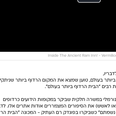
Inside The Ancient Ram Inn! - Vermilio
בריו,
ביותר בעולם, טוען שמצא את המקום הרדוף ביותר שניתקל
 רבים "הבית הרדוף ביותר בעולם".
 הוא חוקר פאראנורמלי במשרה חלקית שביקר במקומות הידועים כרדופים
או לאשש) את הסיפורים המצמררים אודות אתרים אלו. לדבר
י נשמתם" כשביקרו בפונדק רם העתיק - המכונה "הבית הרד