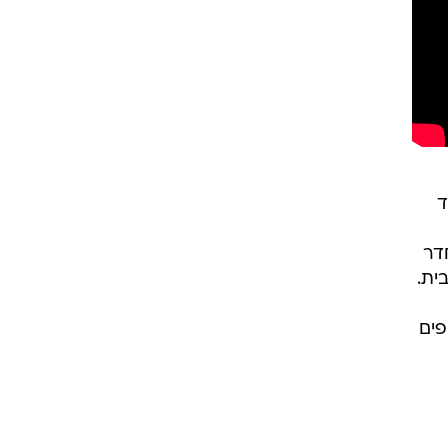
ד
דר
ית.
פים