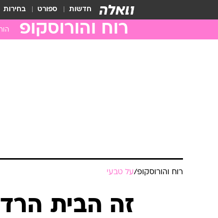
חדשות
ספורט
בחירות
רוח והורוסקופ
הור
טלה
שור
תאו
סרט
ארי
בתו
מאז
עקר
קש
רוח והורוסקופ
/
על טבעי
גדי
דלי
זה הבית הרדו
דגי