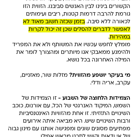
הקשורים בינינו לבין האנשים סביבנו. הזווית הזו
גורמת להרבה דרמות קטנות, ריבים ועימותים
לכאורה ללא סיבה.
בזמן שכזה חשוב מאוד לא
לאפשר לדברים להסלים שכן זה יכול לקרות
במהירות
.
מומלץ לחפש עכשיו את המשותף ולא את המפריד
ולהימנע ממאבקי אגו מיותרים ומהצורך לומר את
המילה האחרונה בכל נושא.
מי בעיקר יושפע מהזווית?
מזלות שור, מאזניים,
עקרב, אריה ודלי.
הצמידות הלחוצה של השבוע -
זו הצמידות של
השמש, המיקוד האנרגטי של הכל, עם אורנוס, כוכב
השינויים התזזיתי. זו אחת מהזוויות האינטנסיביות
ורבות השינויים שיש. היא מביאה איתה אירועים
מפתיעים מסוגים שונים ומפגישה אותנו עם מינון גבוה
של אי ודאות וקושי לתכנן מראש אפילו