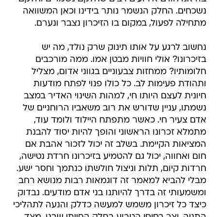
נשכחים. החלק הנשמר נותר בידינו וכאן המשוואה
מתחילה לפעול, במקום בו הזיכרון נצבר ונערם.
נחשוב לרגע על אותו תינוק שרק נולד, מה יש
בזיכרונו? אולי חוויות מבטן אמו. ממה מורכבים
חלומותיו? ממחזות צבעוניים בגווני אדום, מצליל
ותהודת פעימות לב. כל כולו פנוי לפתח מודעות
חיונית לעצם היותו חי, למהות השינוי האדיר במצב
נשמתו, עניין שדורש את רוב משאביו הרוחניים של
אדם צעיר חי. כאשר מתפתח היילוד ולומד עוד,
מתמלא זכרונו הראשוני והופך להיות יסוד להבנת
המציאות הקיימת. בשלב זה יכול לזכור אהבת אם
חום ואחווה, יכול גם להטמיע בזיכרונו חרדת נטישה,
חרדות קיום, תלות וניצול חולשתו כנתמך וחסר ישע.
מבלי להביא למאמר זה דוגמאות רבות מנושא רחב
ומשמעותי זה בדרך להיותנו בני אדם מודעים. נבדוק
כיצד כל זיכרון משמש למעשה כדלק והנעה לתהליכי