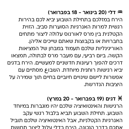
♒ דלי (20 בינואר - 18 בפברואר)
הירח במזלכם בתחילת השבוע יביא לכם בהירות
רגשית למרות האנרגיות הסוערות סביב. הזוית
הקטלנית בין מרס לאורנוס עלולה ליצור מתחים
בחברויות או בקבוצות שאתם שייכים אליהן.
האוריגינליות שלכם תעמוד במבחן של המציאות
הקשה. ביום רביעי, עם מעבר מרס לבתולה, תמצאו
דרכים להפוך רעיונות חדשניים למעשיים. הירח בדגים
יביא רגישות רוחנית מיוחדת. השבוع מסתיים עם
אפשרות ליישם שינויים חיוביים בחיים תוך שמירה על
היציבות הנדרשת.
♓ דגים (19 בפברואר - 20 במרץ)
הרגישות והאינטואיציה שלכם יהיו מוגברות במיוחד
השבוע. תחילת השבוע תביא בלבול רגשי עקב
האנרגיות הקטלניות, אבל האינטואיציה שלכם תוביל
אתכם בדרך הנכונה. הירח בדלי עלול ליצור תחושת