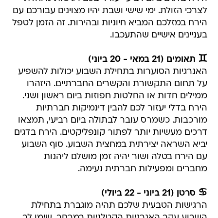
לצרכי הזולת. ימי שישי ושבת יהיו מצוינים עבורכם עם
הירח במזלכם המביא חיוניות ובהירות. זה הזמן לטפל
בעניינים אישיים שהתעכבו.
♊ תאומים (21 במאי - 20 ביוני)
האנרגיות הסוערות בתחילת השבוע יכולות להשפיע
על תחום התקשורת והקשרים החברתיים. היזהרו
ממילים חדות או החלטות חפוזות ביום ראשון ושני.
הירח בדלי יעזור לכם להבין דינמיקות חברתיות
מורכבות. כשמרס עובר לבתולה ביום רביעי, תמצאו
דרכים מעשיות יותר לפתור קונפליקטים. הירח בדגים
יביא השראה יצירתית במחצית השבוע. סוף השבוע
עם הירח בטלה ושור יהיה זמן מושלם ליהנות
מחברים ומפעילות חברתית נעימה.
♋ סרטן (21 ביוני - 22 ביולי)
הרגישות הטבעית שלכם תהיה מוגברת בתחילת
השבוע עקב האנרגיות הקטלניות במרחב. שימו לב