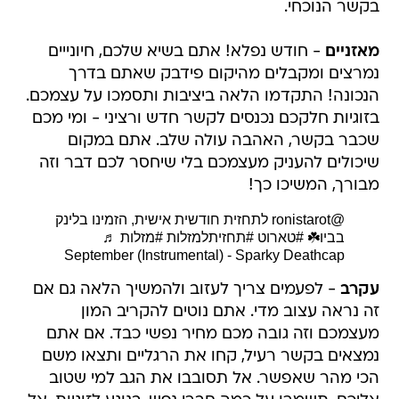
בקשר הנוכחי.
מאזניים
- חודש נפלא! אתם בשיא שלכם, חיונייים
נמרצים ומקבלים מהיקום פידבק שאתם בדרך
הנכונה! התקדמו הלאה ביציבות ותסמכו על עצמכם.
בזוגיות חלקכם נכנסים לקשר חדש ורציני - ומי מכם
שכבר בקשר, האהבה עולה שלב. אתם במקום
שיכולים להעניק מעצמכם בלי שיחסר לכם דבר וזה
מבורך, המשיכו כך!
@ronistarot
לתחזית חודשית אישית, הזמינו בלינק
בביו☘️
#טארוט
#תחזיתלמזלות
#מזלות
♬
September (Instrumental) - Sparky Deathcap
עקרב
- לפעמים צריך לעזוב ולהמשיך הלאה גם אם
זה נראה עצוב מדי. אתם נוטים להקריב המון
מעצמכם וזה גובה מכם מחיר נפשי כבד. אם אתם
נמצאים בקשר רעיל, קחו את הרגליים ותצאו משם
הכי מהר שאפשר. אל תסובבו את הגב למי שטוב