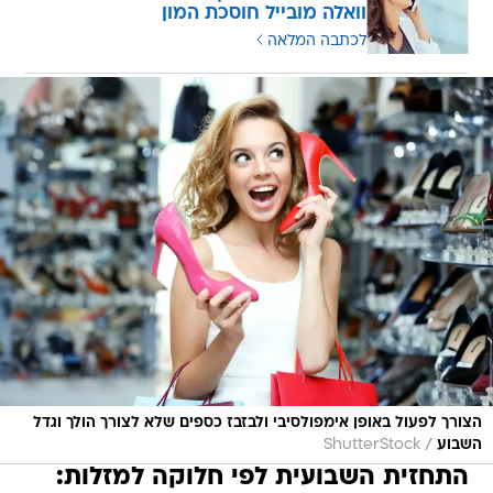
וואלה מובייל חוסכת המון
לכתבה המלאה
הצורך לפעול באופן אימפולסיבי ולבזבז כספים שלא לצורך הולך וגדל
/
השבוע
ShutterStock
התחזית השבועית לפי חלוקה למזלות: