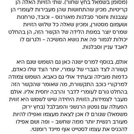
(מסומן בשמאל בחץ שחור). שתי הזויות האלה הן
קריטיות, מכיון שהתחושות שהן מעבירות לעומרי הן
עצבנות וחוסר סבלנות מאורנוס - וכובד, טרחנות
ושעמום מסטורן, ומכיון שאלה כל שלוש הזויות
שמרס יוצר במפת הלידה של הקשר הזה, הן בהחלט
יכולות לגמור פה את נושא המשיכה - ולגרום לו
לאבד עניין וסבלנות.
אולם, בנוסף למרס ישנה כאן גם השמש שגם היא
קשורה לצד הגברי של עומרי, יותר הצד שלו כאדם,
כדמות מובילה ובעתיד אולי גם כאבא. השמש צמודה
למרקורי כוכב התקשורת, מה שאומר שהקשר הזה
בהחלט גורם לעומרי לדבר והרבה יחסית אליו. אולם
מעבר לצמידות, הזווית היחידה שיש לשמש היא זווית
הפעולה עם נפטון הרגשני והמבלבל (בחץ ירוק
משמאל) שגורם לו אכן לצאת מעצמו ואפילו להיות
מעורב רגשית יותר ממה שחשב - ופה ושם אפילו
להכניס את עצמו לסטייט אוף מיינד רומנטי.