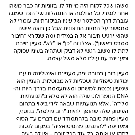
משהו שכל לקוח היה מייחל לו. בזוגיות זה כבר משהו
אחר לגמרי. כל החלטה או התנהלות של הצד שמנגד
עוברת דרך הפילטר של עיניו הביקורתיות. עומרי לא
מתפשר על החזות החיצונית אבל כן רוצה אישה
שהוא ירגיש חיבור אליה במידית (מה שנקרא "חיבור
ממבט ראשון"). אצלו זה "כן" או "לא". מעיין חייבת
לתת לו משוב רגשי לא דביק ושתהיה בעיניו עסוקה
ומעניינת עם עולם מלא משל עצמה.
מעיין רובין בחורה יפה, מעניינת ואינטליגנטית עם
יכולות טיפוליות ושכליות לא מבוטלות. העניין הוא
שמעיין נכנסת למשחק ומשתעממת בדרך היות וה-
DNA הנומרולוגי שלה הוא לא מלא ב"תנועתיות
מלידה", אלא תנועתיות שבאה לידי ביטוי בתחום
העיסוק שלה שהופך להיות "רוב עולמה". בנוסף,
מעיין פחות טובה בלהתמודד עם דברים עד הסוף
ומעדיפה "להתנתק מהסיטואציה" במקום לנסות
לתקן או אותה. כל עוד הכל זורם - אין לה בעיה.