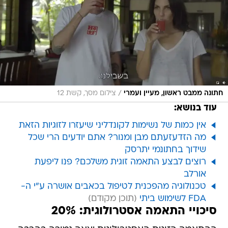
/
חתונה ממבט ראשון, מעיין ועמרי
צילום מסך, קשת 12
עוד בנושא:
אין כמות של נשימות לקונדליני שיעזרו לזוגיות הזאת
מה הזדעזעתם מבן ומנור? אתם יודעים הרי שכל
שידוך בחתונמי יתרסק
רוצים לבצע התאמה זוגית משלכם? פנו ליפעת
אורלב
טכנולוגיה מהפכנית לטיפול בכאבים אושרה ע"י ה-
FDA לשימוש ביתי
סיכויי התאמה אסטרולוגית: 20%