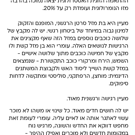
ההתאמה הזוגית האסטרולוגית יצאה נמוכה בהרבה
מזו הנומרולוגית ועומדת רק על 20%.
מעיין היא בת מזל סרטן הרגשני, המופנם והזקוק
למינון גבוה במיוחד של ביטחון רגשי. יש לה מקבץ של
שלושה כוכבים נוספים במזל הזה שאף מקצינים את
הרגישות לנושאים האלה. עומרי הוא בן מזל קשת ולו
מקבץ של חמישה כוכבים מתוך שלושה אישיים -
השמש, הירח ומרקורי כוכב התקשורת - שנמצאים
במזל קשת השייך ליסוד האש ולקבוצת המשתנים
הדינמית: מוחצן, הרפתקני, סוליסטי ומתקשה לדחות
סיפוקים.
מעיין רגישה ורגשנית מאוד.
יש לה חושים חדים מאוד. כל שינוי או משהו לא מוכר
עשוי לאתגר אותה או לאיים עליה. עומרי לעומת זאת
מחפש דווקא את החדש והשונה, מרגיש נוח
במקומות חדשים ולא מוכרים ואפילו ההיפך -