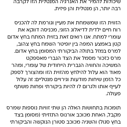
שיכולות להמיר את האנרגיה המנטלית הזו לקרבה
רבה יותר, הן מנטלית והן פיזית.
הזווית הזו שמשמחת את מעיין וגורמת לה להכניס
רוח חיים ילדית לדיאלוג הזוגי, מכניסה דווקא את
עומרי למתח. אנו רואים זאת בזוית המתח בחץ אדום
קטן באמצע המפה בין יופיטר השמח בחץ צהוב,
למרס במזל בתולה הביקורתי המסומן בחץ אדום.
מרס כזכור מסמל את הצד הגברי מאספקט
המשיכה והחוויה הגברית הייחודית של עומרי, ומהר
מאוד הוא עלול להילחץ מהזוית הזו ומהצורך לספק
כל הזמן שיחות מודעות וגירויים מנטליים: זה עלול
לעייף אותו ולגרום לו להיות ביקורתי ופחות משתף
פעולה.
תומכות בתחושות האלה הן שתי זוויות נוספות שמרס
מקבל, האחת מכוכב אורנוס התזזיתי (מסומן בצד
בחץ סגול) והשניה מכוכב סטורן הנוקשה והביקורתי