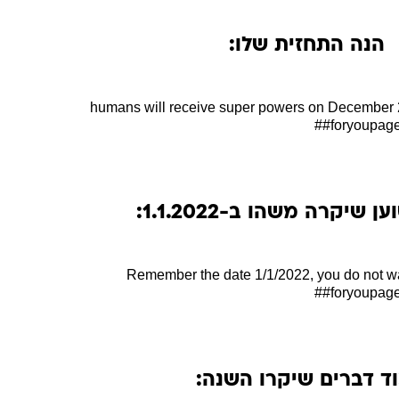
"נוסע בזמן" נוסף, שטוען כי הגיע אלינו משנת 2484, אמר בסרטון אחד כי שמונה בני אדם יעברו
את. לדבריו, הם יזכו בכוחות על מהשמש, מה שיאפשר להם
ל מניפולציות על מזג האוויר. אותו "מטייל חד פעמי" אמר
ל-1.3 מיליון העוקבים שלו בטיקטוק: "ב-20 בדצמבר 2021 שמונה בני אדם יקבלו כוחות על מגלי
האנרגיה של השמש. אולם, לכל דבר יש צד טוב וצד רע. בעוד ש-8 בני האדם יבחרו כיצד הם יר
ולות ינסו לבצע בהם ניסויים כדי לשווק את כוחות העל".
ואמר שהם כוללים "כוח טהור, טלקינזיס, טלפתיה,
ם וגם מניפולציה על מזג האוויר". מישהו פה ראה יותר מדי
הנה התחזית שלו:
##foryoupag