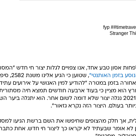
הכיתוב אומר: "תפסיק לגלול! אני נוסע בזמן אמיתי". הוא מוסיף: "בקיץ 2021 הגל הגדול יכה. היו
ה
"נוסע בזמן" חושף תיעודים מצמררים משנת 2027 -
טענתו האנושות נכחדה
מלאה
##timetrave
ות אסון טבע אחד, אנו צפויים לגלות יצור חי חדש "המסוכ