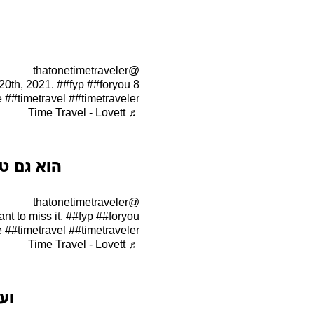
אירוע "משנה חיים" עד סוף השנה הז
לעוף באוויר, לתקשר בטלפתיה ולהפעי
להשתמש בכוחות העל שלהם, חברות גד
אף פירט את כוחות העל בפוסט נפרד 
טלפורטציה, מעוף, ידיעה מוקדמת, קס
סרטי מדע בדיוני, לא חושבים?
@thatonetimetraveler
##fyp
##foryou
8 humans will receive super powers on December 20th, 2021.
e
##timetravel
##timetraveler
♬ Time Travel - Lovett