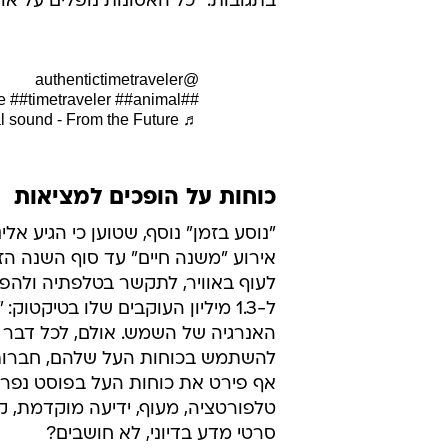
ביותר בעולם". משתמש הטיקטוק "
הנ
באומץ כי ביצע כמה נסיעות קדימה וא
בנקודה זו בזמן". בסרטון שפרסם במ
באוסטרליה. זה יהיה היצור המסוכן בי
גם הוא לא מסר עוד פרטים על התג
שזהו שמו של מסוק צעצוע. זה כמובן
בתגובות: "כל האסונות נופלים על או
@authentictimetraveler
e
##timetraveler
##animal
##fyp
♬ original sound - From the Future
כוחות על הופכים למציאות