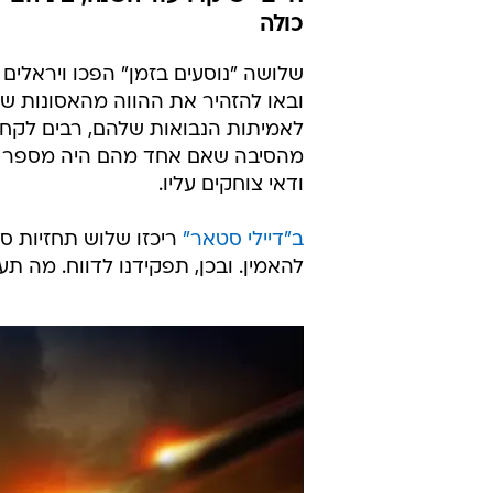
חושפ
הקרוב
אסור לפספס
עודכן לאחרונה: 10.6.2021 / 7:24
שלושה משתמשי טיקטוק שטוענים
חיים" שיקרו עוד השנה, ביניהם י
כולה
שלושה "נוסעים בזמן" הפכו ויראלים ב
ובאו להזהיר את ההווה מהאסונות שב
לאמיתות הנבואות שלהם, רבים לקחו א
מהסיבה שאם אחד מהם היה מספר לנו ל
ודאי צוחקים עליו.
ב"דיילי סטאר"