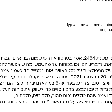
וסע בזמן האותנטי"
, שטוען כי הגיע אלינו משנת 82
חורה בזמן במטרה "להודיע למין האנושי על אירועים עתידנ
רץ הוא מציין כי בעוד ארבעה חודשים תמצא חיה מסתורית
ומסוכנת. הוא כתב: "ב-6 באוקטובר 2021 נגלה יצור שלא דומה לשום אחר. הוא יתגלה ביער
ותר בעולם. היצור הזה נקרא גזאור".
לית, אך חלק מהצופים שחיפשו את השם ברשת הגיעו למסק
 לא אומר שבעתיד לא יקראו כך ליצור חי חדש. אחת כתבה
סטרליה. מסכנים".
##time
##timemachin