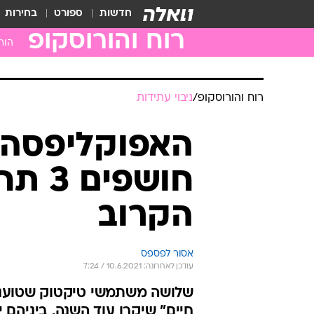
חדשות
ספורט
בחירות
רוח והורוסקופ
הור
טלה
שור
תאו
סרט
ארי
בתו
מאז
עקר
קש
רוח והורוסקופ
/
ניבוי עתידות
גדי
דלי
האפוקליפסה ב
דגי