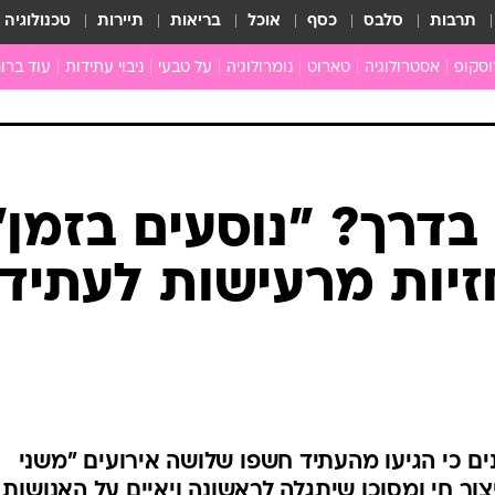
תרבות
סלבס
כסף
אוכל
בריאות
תיירות
טכנולוגיה
וסקופ
אסטרולוגיה
טארוט
נומרולוגיה
על טבעי
ניבוי עתידות
עוד ברוח
חדשות הכוכבים
גרפולוגיה
כוכבים ויחסים
תקשור
מים
הכוכבים עונים
פתרון חל
ן
מצב כוכבי השבוע
גלגול נש
ה
גוף ונפש
לה
איכות חי
ניים
ארכיון
ב
כתבו לנו
ת
דרך? "נוסעים בזמן"
ם