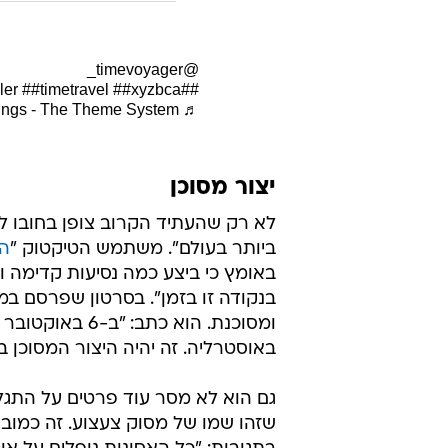
מוכנים". הוא לא סיפק מידע נוסף.
עוד בוואל
לאחר של
לכתבה ה
@timevoyager_
ler
##timetravel
##xyzbca
##fyp
♬ Stranger Things - The Theme System
יצור מסוכן
לא רק שהעתיד הקרוב צופן בחובו לפח