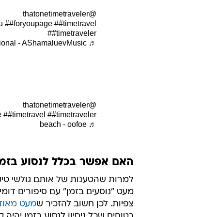
הוא גם טוען
@thatonetimetraveler
t to miss it.
##fyp
##foryou
e
##timetravel
##timetraveler
♬ Time Travel - Lovett
וע
@thatonetimetraveler
u
##foryoupage
##timetravel
##timetraveler
♬ Epic Emotional - AShamaluevMusic
ו
@thatonetimetraveler