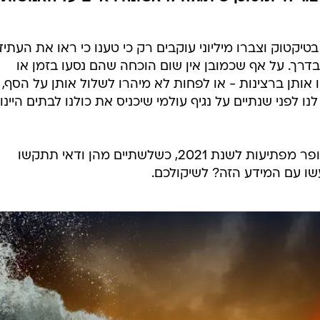
ים 3 תחזיות מרעישות לעתיד
 כי הגיעו מהעתיד חשפו שלושה אירועים "משני
צור חי ומסוכן שיתגלה לראשונה ויאיים על האנושות
טיקטוק וצברו מיליוני עוקבים רק כי טענו כי ראו את העתיד
דרך. על אף שכמובן אין שום הוכחה שהם נסעו בזמן או
ותן ברצינות - או לפחות לא מיהרו לשלול אותן על הסף, א
פני שנתיים על נגיף עולמי שיכניס את כולנו לבתים היינו
ריכזו שלוש תחזיות סופר מפתיעות לשנת 2021, כשלשתיים מהן ודאי תתקשו