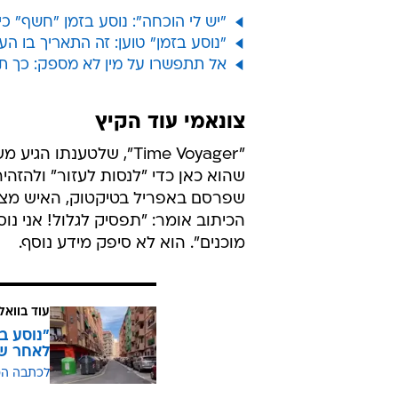
/
אסונות בדרך אלינו - עוד השנה
utterStock
עוד ב"אסור לפספס"
"יש לי הוכחה": נוסע בזמן "חשף" כיצד
"נוסע בזמן" טוען: זה התאריך בו ה
אל תתפשרו על מין לא מספק: כך ת
צונאמי עוד הקיץ
שהוא כאן כדי "לנסות לעזור" ולהזה
שפרסם באפריל בטיקטוק, האיש מציג