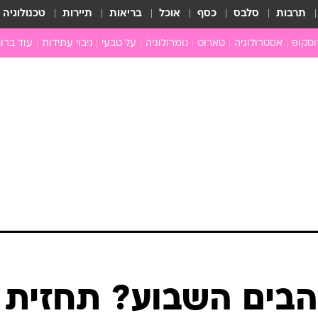
תרבות
סלבס
כסף
אוכל
בריאות
תיירות
טכנולוגיה
וסקופ
אסטרולוגיה
טארוט
נומרולוגיה
על טבעי
ניבוי עתידות
עוד ברוח
חדשות הכוכבים
גרפולוגיה
כוכבים ויחסים
תקשור
מים
הכוכבים עונים
פתרון חל
ן
מצב כוכבי השבוע
גלגול נש
ה
גוף ונפש
לה
איכות חי
ניים
ארכיון
ב
כתבו לנו
ת
הבים השבוע? תחזית
ם