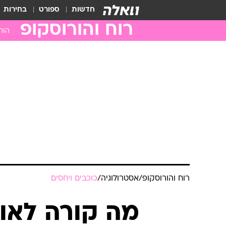
חדשות
ספורט
בחירות
רוח והורוסקופ
הור
טלה
שור
תאו
סרט
ארי
בתו
מאז
עקר
קש
רוח והורוסקופ
/
אסטרולוגיה
/
כוכבים ויחסים
גדי
דלי
מה קורה לאו
דגי