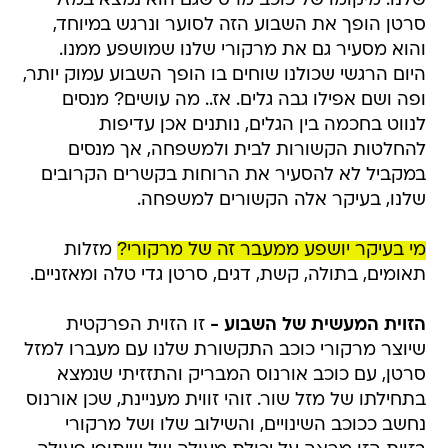
שלנו. מיקומו של כוכב מרס שגם הוא נמצא במזל
סרטן הופך את השבוע הזה לסוער ונרגש במיוחד,
והוא מסעיר גם את מרקורי שלנו שמושפע ממנו.
היום הרגשי שכולנו שוחים בו הופך השבוע עמוק יותר,
ופה ושם אפילו גבה גלים. אז.. מה עושים? מנסים
לנווט בחכמה בין הגלים, נותנים אכן עדיפות
להחלטות הקשורות לבית ולמשפחה, אך מנסים
במקביל לא להסעיר את הרוחות בקשרים הקרובים
שלנו, בעיקר אלה הקשורים למשפחה.
מי בעיקר יושפע ממעבר זה של מרקורי?
מזלות
תאומים, בתולה, קשת, דגים, סרטן גדי טלה ומאזניים.
הזוית המעשית של השבוע -
זו הזוית הפרקטית
שיוצר מרקורי כוכב התקשורת שלנו עם מעברו למזל
סרטן, עם כוכב אורנוס המבריק והתזזיתי שנמצא
בתחילתו של מזל שור. זוהי זווית מעניינת, שכן אורנוס
נחשב ככוכב השינויים, והשילוב שלו ושל מרקורי