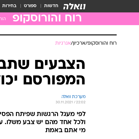
חדשות
ספורט
בחירות
רוח והורוסקופ
הור
טלה
שור
רוח והורוסקופ
/
ארכיון
/
אנרגיות
תאו
סרט
הצבעים שתבח
ארי
המפורסם יכול
בתו
מאז
עקר
מערכת וואלה
30.11.2021 / 22:02
קש
גדי
דלי
מי אתם באמת
דגי