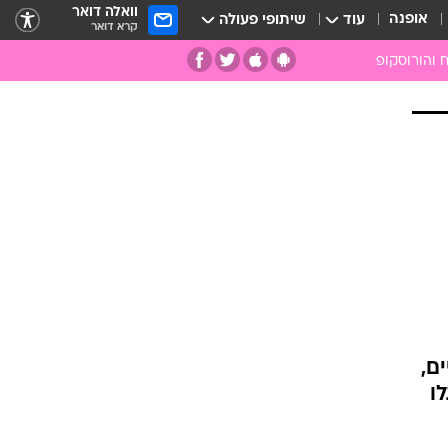
וואלה דואר
אופנה
עוד
שיתופי פעולה
קרא דואר
 והורוסקופ
ומות
מות
ים
קמעות
ספרות רוחנית
רפואה משלימה
רגשות עיקריים,
אבנים וקריסטלים
גלו
אנרגיות