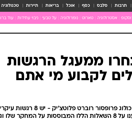
תרבות
סלבס
כסף
אוכל
בריאות
תיירות
טכנולוגיה
וסקופ
אסטרולוגיה
טארוט
נומרולוגיה
על טבעי
ניבוי עתידות
עוד ברוח
חדשות הכוכבים
גרפולוגיה
כוכבים ויחסים
תקשור
מים
הכוכבים עונים
פתרון חל
ן
מצב כוכבי השבוע
גלגול נש
רו ממעגל הרגשות
ה
גוף ונפש
ים לקבוע מי אתם
לה
איכות חי
ניים
ארכיון
ב
כתבו לנו
ת
לפי מעגל הרגשות שפיתח הפסיכולוג פרופסור רוברט פלוטצ'יק - יש 8 
ולכל אחד מהם יש צבע משלו. ענו על 8 השאלות הללו המבוססות על המחקר שלו ו
ם