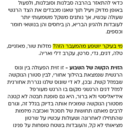
כדאי להתאזר בהרבה סבלנות וסובלנות, ולפעול
באופן מדויק ויעיל תוך שאנו מכבדים את הצד הרגשי
שעולה עכשיו, אך נותנים משקל משמעותי יותר
לעובדות ולהגיון הבריא, הן ביחסים והן בנושאי חומר
וכספים.
מי בעיקר יושפע מהמעבר הזה?
מזלות שור, מאזניים,
טלה, דגים, גדי, סרטן, עקרב דלי ואריה.
הזוית הקשה של השבוע -
זו זוית הפעולה בין ונוס
הרגשית שנמצאת בהילוך אחורי, לבין סטורן הנוקשה
שבמזל קשת. ובכן, לא די שונוס שלנו נגררת אחורנית
למזל דגים הרגשני מקום בו הרגש מעורפל
אידיאליסטי ולא ברור, היא גם סופגת חבטה לא קטנה
מסטורן הנוקשה שמוכיח אותה בדיוק בגלל זה, וגורם
לרבים מאתנו תחושות של תסכול ואכזבה מיזמות
שהתחילו לאחרונה ושעולות עכשיו על שרטון
מציאותי לא קל, והעובדות בשטח טופחות על פנינו