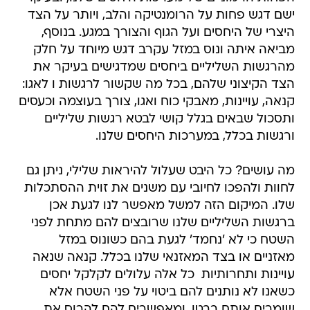
ישם דגש פחות על הרומנטיקה והלב, ויותר על הצד
היצרי של היחסים ועל הגוף והצורך במגע. בנוסף,
מביאה איתה ונוס במזל עקרב דגש מיוחד על חלק
מהרגשות השליליים ביחסים שמדגישים בעיקר את
הצד הקיצוני שלהם, בכל מה שקשור לרגשות ו לאגו:
קנאה, עויינות, מאבקי כוח ואגו, צורך בעוצמה וכעסים
ותסכול שבאים בגלל קושי לבטא רגשות שליליים
ורגשות בכלל, במערכות היחסים שלנו.
מה עושים? כל היבט שעלול להיראות שלילי, ניתן גם
לחוות ולהפכו לחיובי עם משנים את זוית ההסתכלות
שלו. המיקום הזה למשל מאפשר לנו לגעת אכן
ברגשות השליליים שלנו שרובצים להם מתחת לפני
השטח כי לא 'נחמד' לגעת בהם כשונוס במזל
מאזניים או בצד המאזנאי שלנו בכלל. קנאה שנאה
עויינות ותחרותיות  כל אלה עלולים לקלקל יחסים
כשאנו לא נותנים להם ביטוי על פני השטח אלא
שומרים אותם בבטן, ומאפשרים להם להרוס את