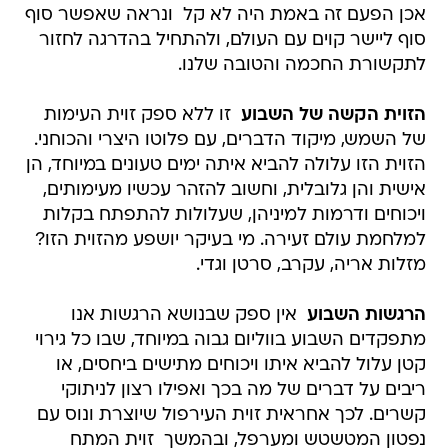
אכן הפעם זה באמת היה לא קל  ונראה שאפשר סוף
סוף ליישר קוים עם העולם, ולהתחיל בהדרגה לחזור
לתקשורת החכמה והטובה שלנו.
הזוית הקשה של השבוע 
זו ללא ספק זוית העימות
של השמש, מיקוד הדברים, עם פלוטו היצרי והכוחני.
הזוית הזו עלולה להביא איתה ימים טעונים במיוחד, הן
אישית והן גלובלית, וחשוב להזהר עכשיו מעימותים,
ויכוחים ודרמות למיניהן, שעלולות להתפתח בקלות
למלחמת עולם זעירה. מי בעיקר יושפע מהזוית הזו?
מזלות אריה, עקרב, סרטן וגדי.
הרגשות השבוע 
אין ספק שבנושא הרגשות אנו
מתפקדים השבוע בווליום גבוה במיוחד, שבו כל גירוי
קטן עלול להביא איתו ויכוחים מתישים ביחסים, או
ריבים על דברים של מה בכך ואפילו רצון לניתוקי
קשרים. לכך אחראית זוית העירפול שיוצרת ונוס עם
נפטון המטשטש ומערפל, ובהמשך  זוית המתח