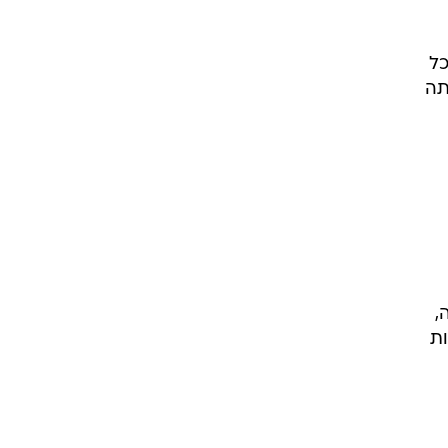
כל
תה
,
ות