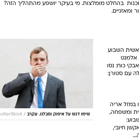
וכנות  בהחלט מומלצות. מי בעיקר יושפע מהתהליך הזה?
 ומאזניים.
אשית השבוע
, אלמנט
קי כוח: נסו
ה עם סטורן:
 במזל אריה
ית ומשפחה,
/
שימו דגש על איפוק וסבלנו. עקרב
utterStock
בוע:
שן חיובי,
..