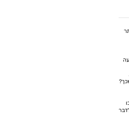
ר
עה
מכך?
ו
לדבר