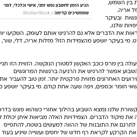
ת בין השמש,
הגיע הזמן לחשבון נפש זמני, אישי וכלכלי, לפני
ל אריה.
/
שממשיכים קדימה
ShutterStock
ות  ובעיקר
יות שלנו,
ות את הדברים אלא גם להרגיש אותם לעומק. השקיעו יות
. מי בעיקר יושפע מהצמידות הזו? מזלות אריה, דלי, שור,
פעולה בין מרס כוכב האקשן לסטורן הנוקשה. הזווית הזו תגי
שבוע אפשר להרגיש את הרגיעה ברגשות המרוגשים
עים האחרונים מזווית פרקטית יותר. זמן טוב להעביר את
ושאי חומר וכספים, ויפה שעה אחת קודם. מי בעיקר יושפע 
שורת שלנו נמצא השבוע בהילוך אחורי כשהוא פוגש בדרכ
את מיקוד הדברים. הצמידויות האלה מביאות איתן יכולת 
 לתרגם את התובנות של ההווה למעשים בשטח, להתפייס
ין את הקרקע לקראת רף חדש של יחסים ועשייה שיגיע בעוד