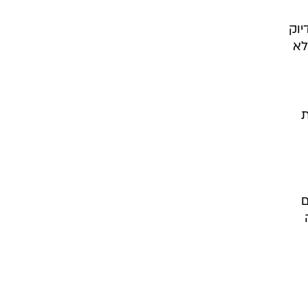
יוק
לא
ת
ם