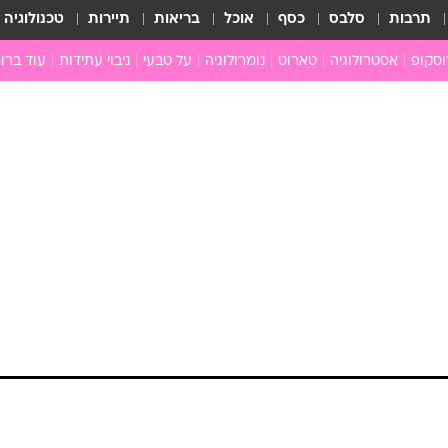
תרבות
סלבס
כסף
אוכל
בריאות
תיירות
טכנולוגיה
וסקופ
אסטרולוגיה
טארוט
נומרולוגיה
על טבעי
ניבוי עתידות
עוד ברוח
חדשות הכוכבים
גרפולוגיה
כוכבים ויחסים
תקשור
מים
הכוכבים עונים
פתרון חל
ן
מצב כוכבי השבוע
גלגול נש
ה
גוף ונפש
לה
איכות חי
ניים
ארכיון
ב
כתבו לנו
ת
ם