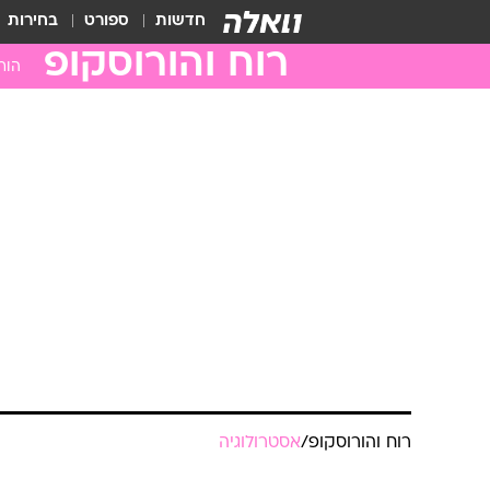
חדשות
ספורט
בחירות
רוח והורוסקופ
הור
טלה
שור
תאו
סרט
ארי
בתו
מאז
עקר
קש
גדי
דלי
רוח והורוסקופ
/
אסטרולוגיה
דגי