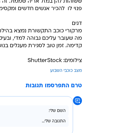
גדי
מיקומן של השמש וונוס במזל אריה 
וכספים מצד אחד, ולניהול האגו שלכ
כמה צעדים קדימה, ולא לפעול בצורה
דלי
יחסים, זוגיות ודיאלוג בגובה העיני
ששוהות להן במזל אריה שממול. זה 
פנוי לו  להכיר אנשים חדשים ומקסימי
דגים
מרקורי כוכב התקשורת נמצא בהילוך 
מה שעובר עליכם גבוהה למדי, ובעיק
קדימה. זמן טוב לסגירת מעגלים בנושאי
צילומים: ShutterStock