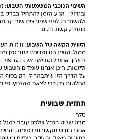
שקשור לזוגיות ויחסים. זמן לצאת מ
המופנם רגשית ששהינו בו, ולהתמסר 
אריה ודלי.
התקשורת שלנו:
מרקורי כוכב התקשו
ובכך מסמן שהמגמה לפחות השבוע הי
וכוונות. ברם אולם לכוכבים כפי שנ
הזה? מזלות בתולה, תאומים, דגים ו
השינוי הכוכבי המשמעותי השבוע:
זה
ןבגדול - הגיע הזמן להתחיל בבדק ב
ולהשתדרג לפני שפורצים שוב קדימה 
בתולה, קשת ודגים.
הזווית הקשה של השבוע:
זו זוית הע
ממול. הזוית הזו נמשכת יותר זמן מה
להילוך אחורי, ומביאה איתה ערפול 
וליזמות. היכן אנחנו עומדים השבוע 