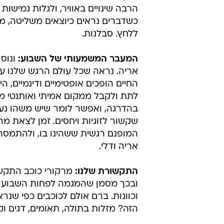
יאיר טריבלסקי
28.7.2011 / 9:07
הוא לשמור על שלווה פנימית וסבל
באוויר
זהו שבוע רב אירועים זוויות פעולה ושי
ותקצר היריעה. החשוב הוא להיות מו
הרבה שינויים באוויר, ולגלות גמישות
כשדברים נראים כיוצאים משליטה, מב
ללחץ. סבלנות.
המעבר המשמעותי של השבוע:
ונוס
אריה. נראה שכל עולם הרגש שלנו עוב
החיים הופכים אופטימיים ודינמיים, הי
לתת ולקבל ממקום אמיתי ואותנטי 
בהדרגה, ואפשר לומר שיש משהו נעי