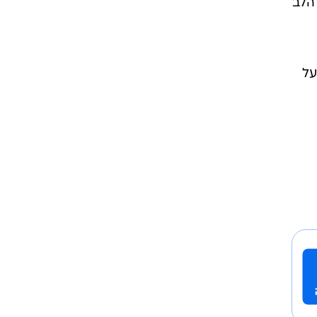
אות
הלב
על