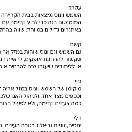
מרקורי שליט המזל שלכם עובר השבוע
שאומר שאת שלושת השבועות הראשוני
לסגירת מעגלים, ולא לפתיחת חדשים
מאזניים
ונוס שליטת המזל שלכם עוברת כבר 
אסרטיבי ונעים ובעיקר מחויך, בשונ
את הפן הקרייריסטי שלכם: זמן להר
עקרב
השמש וונוס נמצאות בבית הקריירה 
המומנטום הזה כדי לרוץ קדימה עם 
באתגרים גדולים במיוחד: שווה בהחל
קשת
גם השמש וגם ונוס שוהות במזל אריה
שקשור להרחבת אופקים, לראיית דבר
או ללימודים שיעזרו לכם להרחיב אופ