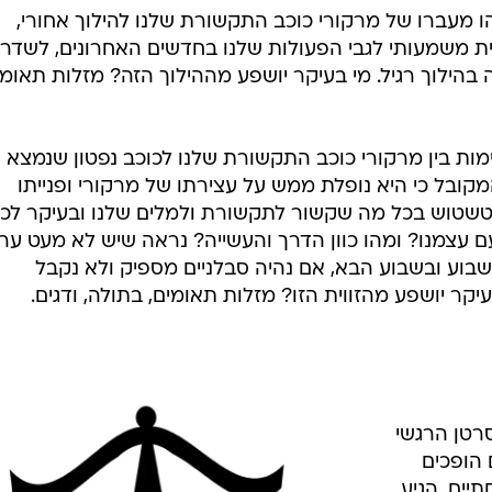
החודש
לאהבה. מי בעיקר יושפע מהמעבר הזה? מזלות שור, מאזני
רת עובר ממזל אריה הדינמי למזל בתולה המעשי והפרטני
א פחות של התלהבות וריגושים ויותר של מימוש תכניות
ראה יש מעט תכניות אחרות להמשך.. מי בעיקר יושפע מהמע
קשת.
ו מעברו של מרקורי כוכב התקשורת שלנו להילוך אחורי,
ית משמעותי לגבי הפעולות שלנו בחדשים האחרונים, לשדרג
בהילוך רגיל. מי בעיקר יושפע מההילוך הזה? מזלות תאומי
ימות בין מרקורי כוכב התקשורת שלנו לכוכב נפטון שנמצא
מקובל כי היא נופלת ממש על עצירתו של מרקורי ופנייתו
וטשטוש בכל מה שקשור לתקשורת ולמלים שלנו ובעיקר לכוו
עם עצמנו? ומהו כוון הדרך והעשייה? נראה שיש לא מעט ער