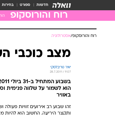
חדשות
ספורט
בחירות
רוח והורוסקופ
הור
טלה
שור
תאו
סרט
ארי
בתו
מאז
עקר
קש
רוח והורוסקופ
/
אסטרולוגיה
גדי
דלי
מצב כוכבי ה
דגי