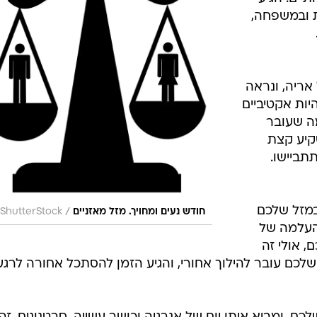
בוע ובשבוע הבא, אם נהיה סבלניים מספיק ולא נקבל
ר יושפע מהזווית הזו? מזלות תאומים, בתולה, ודגים.
רטן הרגשי
 הופכים
תיים. הגיע
 ובמשפחה,
אריה, ונראה
יות אקטיביים
ה שעובר
קיע קצת
תביישו.