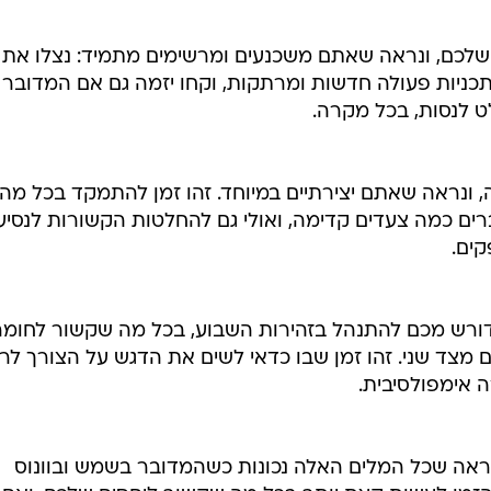
 למזל שלכם, ברם אולם הוא מיד נכנס להילוך אחורי, מה
ם של החודש  וזה השבוע הראשון שלו  כדאי להקדיש
.
בסוף השבוע הפותח למזל אריה, והחודש הזה הולך להיות
ה מהחודש שחלף. מרס שעובר למזל סרטן לעומת זאת, ידגיש
אות תוצאות בשטח.
שלכם, ונראה שאתם משכנעים ומרשימים מתמיד: נצלו את
תכניות פעולה חדשות ומרתקות, וקחו יזמה גם אם המדובר
ט לנסות, בכל מקרה.
, ונראה שאתם יצירתיים במיוחד. זהו זמן להתמקד בכל מה
ים כמה צעדים קדימה, ואולי גם להחלטות הקשורות לנסיע
קים.