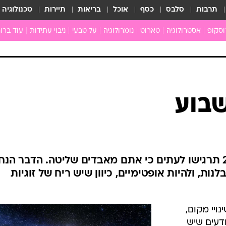
תרבות
סלבס
כסף
אוכל
בריאות
תיירות
טכנולוגיה
וסקופ
אסטרולוגיה
טארוט
נומרולוגיה
על טבעי
ניבוי עתידות
עוד ברוח
חדשות הכוכבים
גרפולוגיה
כוכבים ויחסים
תקשור
מים
הכוכבים עונים
פתרון חל
ן
מצב כוכבי השבוע
גלגול נש
ה
גוף ונפש
לה
איכות חי
ניים
ארכיון
ב
כתבו לנו
ת
שבוע
ם