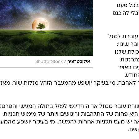
בשבוע המתחיל ב-31 ביולי 2011 תרגישו לעתים כי אתם מאבדים שליטה. הדבר הנ
נות, ולהיות אופטימיים, כיוון שיש ריח של זוגיות
נויי מקום,
דעים שיש
 בכל פעם
לי להיכנס
 עוברת למזל
ר שינוי:
כולת שלנו
מתחזקת
/
אילוסטרציה
ShutterStock
ם באויר