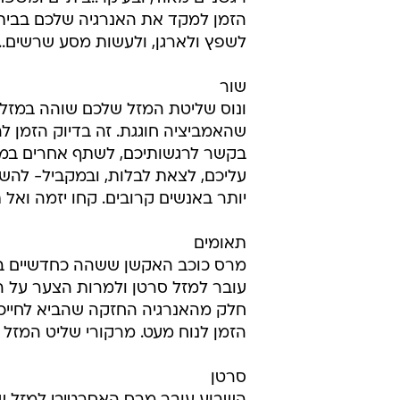
על הדרך הזו שיתבהר לו רק בסוף הש
החלטות רק כדי לצאת מהלחץ. מי בעיק
תחזית שבועית
טלה
מרס שליט המזל שלכם עובר למזל ס
אחרי חודש תקשורתי במיוחד, והחיים
רגשניים מאוד, ובעיקר..ביתיים ומשפח
הזמן למקד את האנרגיה שלכם בבית
לשפץ ולארגן, ולעשות מסע שרשים..
שור
ונוס שליטת המזל שלכם שוהה במזל 
שהאמביציה חוגגת. זה בדיוק הזמן לה
בקשר לרגשותיכם, לשתף אחרים במ
עליכם, לצאת לבלות, ובמקביל- להש
יותר באנשים קרובים. קחו יזמה ואל ת