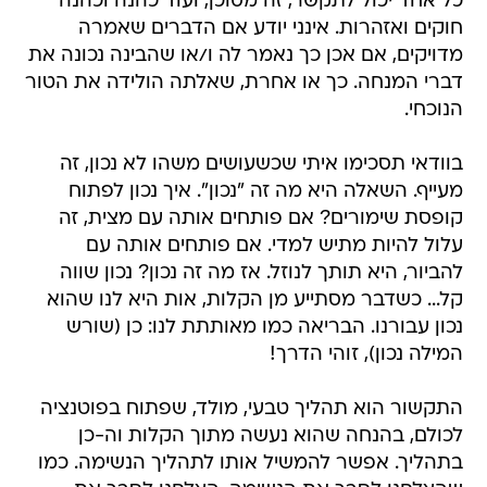
כל אחד יכול לתקשר, זה מסוכן, ועוד כהנה וכהנה
חוקים ואזהרות. אינני יודע אם הדברים שאמרה
מדויקים, אם אכן כך נאמר לה ו/או שהבינה נכונה את
דברי המנחה. כך או אחרת, שאלתה הולידה את הטור
הנוכחי.
בוודאי תסכימו איתי שכשעושים משהו לא נכון, זה
מעייף. השאלה היא מה זה "נכון". איך נכון לפתוח
קופסת שימורים? אם פותחים אותה עם מצית, זה
עלול להיות מתיש למדי. אם פותחים אותה עם
להביור, היא תותך לנוזל. אז מה זה נכון? נכון שווה
קל... כשדבר מסתייע מן הקלות, אות היא לנו שהוא
נכון עבורנו. הבריאה כמו מאותתת לנו: כן (שורש
המילה נכון), זוהי הדרך!
התקשור הוא תהליך טבעי, מולד, שפתוח בפוטנציה
לכולם, בהנחה שהוא נעשה מתוך הקלות וה-כן
בתהליך. אפשר להמשיל אותו לתהליך הנשימה. כמו