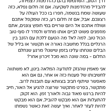
דרך הטוב. השתמשו בהם כהזדמנות לצמיחה,
להבדיל מהזדמנות לשקיעה. אם זה חלום נפלא, כזה
שעושה שמח בנשמה, חפרו בו ככל העולה על
רצונכם. אבל, אם זה חלום רע, כזה שמקפל אתכם
ושולח אתכם אל היום שרויים במי חומץ צוננים, אתם
מוזמנים פשוט לביים אותו מחדש ולסדר לו סוף טוב
הכול טוב. למה לא? מה הטעם ללכת עם הזנב בין
הרגליים בגלל מחשבה נאורה או תקשור או בליל של
הבלים שנחתו עלינו בזמן שישנו? מרגע שנחלם
החלום - במה שונה הוא מכל זיכרון אחר?
אני מאמין שהנזק לתודעה המלאה ביגון, לא משתווה
לחשיבותו של פענוח כזה או אחר, גם אם הוא
מאפשר שיתוף חביב בצוותא עם תובנות לרוב.
מתקשר, בפרט מתקשר שרוצה להגיע אל האור, חייב
להיות ברגש מאוד גבוה ולאורך זמן. הוא זקוק
להתעלות אם הוא מבקש להוביל, אם הוא מבקש
להיות לעזר לאחר. ואיך יעשה זאת כאשר נשמתו