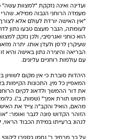
ועדינה ואינה נזקקת "למצוות עשה" 
מעמדה הרוחני הגבוה ממילא. שהרי 
"אין האישה יורדת לעולם אלא לצורך 
לעומתה, הגבר מעצם טבעו נתון לדח
הוא כוחני ואגרסיבי, ולכן נזקק למצוו
שעיקרן לרסן ולעדן אותו. יתרה מזאת
הבריאה והיצירה נתון באישה והיא ז
עם עולמות רוחניים עליונים.
היהדות סוברת כי אין מקום לשוויון ב
המאפיין כל מין. התכונות הקיימות ב
את דור ההמשך ולדאוג לקיום הרוחני 
תיטוש תורת אמך" (שמות, ב'). כלומר
מהאם, הואיל והקב"ה צייד את האישה,
הזוהר הקדוש פונה לגבר ואומר: "אוק
לנהוג ברעייתו במידת הכבוד הראוי, ל
על כך מרחיב ר' נחמן בספרו ליקוטי מ