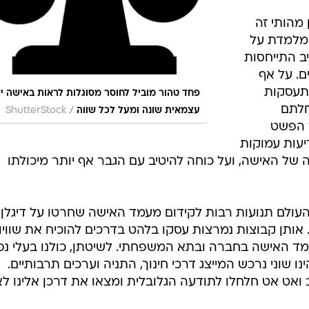
 מהותי זה
ומלמדת על
ב התייחסות
ם. על אף
התעסקות
פחד טהור מוביל לחוסר מסוגלות לראות באישה י
חלתם
/
עצמאית שונה ומעל לכל שווה
ShutterStock
ד הפשט
יעות עמוקות
 של האישה, ועל כוחה להיטיב עם הגבר אף יותר מיכולתו
ולם תנועות רבות לקידום מעמד האישה שחרטו על דיגלן
אותן קבוצות נמרצות עסקו בלהט בדרכים להוכיח את שוויון
מעמד האישה בחברה ובתא המשפחתי. לשיטתן, כולנו בעלי נ
ינו שוני נרכש המייצג דרכי חינוך, התניה וערכים תרבותיים.
ואט אט חלחלו לתודעה הגלובלית ומצאו את דרכן אלינו ל