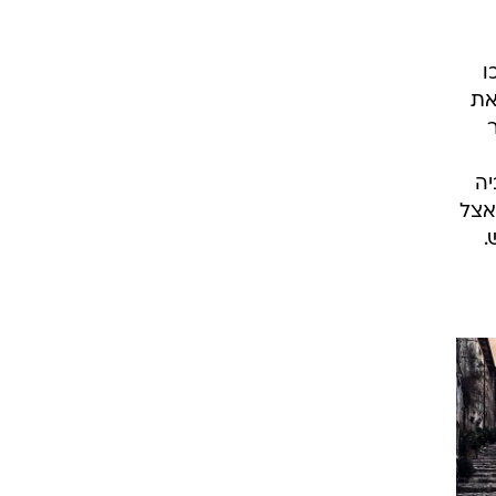
ו
את
יה
וות אצל הנער הוא 13 בעוד שאצל