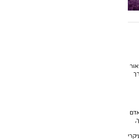
אור
רך
אדם
,
יקרי