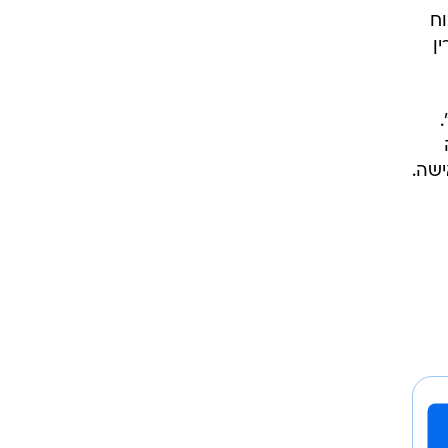
וח
ן
ישה.