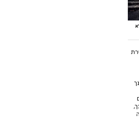
א
רת
ך
,
ה