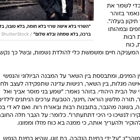
כדי לשמר את
נאמר בזוהר
תיקון בעלה".
"השרוי בלא אישה שרוי בלא חומה, בלא טובה, בל
פים ובמהותו
/
ברכה, בלא שמחה ובלא שלום"
ShutterStock
ת רבות
, כוח
ו המעניקה חיים ומשמשת כלי להולדת נשמות, ובשל כך נקש
ין המינים, ומתבססת בין השאר על המבנה הביולוגי והנפשי
אישה מגלות, בין השאר, רגישות עדינה שתפקידה לעצב ולחנ
של הבית היהודי. בזוהר נאמר: "שמע בני מוסר אביך ואל
, תורה מלשון הוראה ,חינוך, הטבעת ערכים הניתנים לילדים
 בשונה מהגבר, בתובנות רבות ובאורח רוח. ואם לא די בכך
ירו לנשיכו כי היכי דתתעתרו". כלומר: על הגבר חלה החוב
הוקיר ולהעריך אותה, כי ממנה בא כוח מזלו וממונו.
והר"ן: "על ידי בחינת הנקבה, בת זוגו, שהיא בחינת הנפש