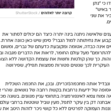
 כי "נתן
 באיש"
/
קרובה יותר לאלוהים
ShutterStock
יר את שני
ם.
נים שלאישה ניתנה בינה יתרה כיצד הם יכולים לסתור את
בוע את נחיתותה למול הגבר? סימן שיש כאן כוונה אחרת.
ם אינה כבדה, אטומה ומקובעת כדעתם של גברים, ומשום
"להתרומם" מעל עולם החומר, לראות את הדברים מגבוה וב
בוהות. כך שהן קולטות וחשות את עוצמת הקדושה ללא הצו
ה העיקרית לכך שנשים פטורות ממצוות תפילין, שפירושה
ונבדיל אותה מחכמה(זכרית). ובכן, את החכמה השכלית
אסופה של ידיעות נרחבות בקשת רחבה של נושאים. שהרי 
ומוח צמא לאינפורמציה בתחומי עניין מגוונים. בשונה מכך
בחנה דק בין עיקר לתפל, מעין שביל שוטטות ברחבי עולם
נות העמוקה לפרטים ללא כל קושי ניכר לזהות היטב את ע