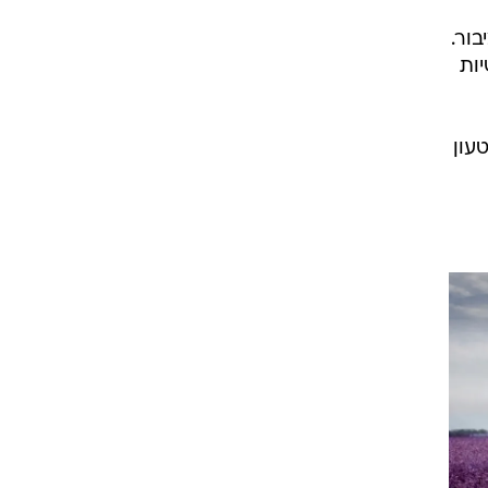
בור.
ות
עון