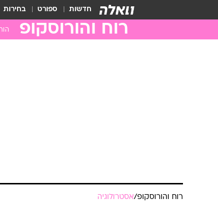
חדשות
ספורט
בחירות
רוח והורוסקופ
הור
טלה
שור
תאו
סרט
ארי
בתו
מאז
עקר
קש
גדי
דלי
רוח והורוסקופ
/
אסטרולוגיה
דגי