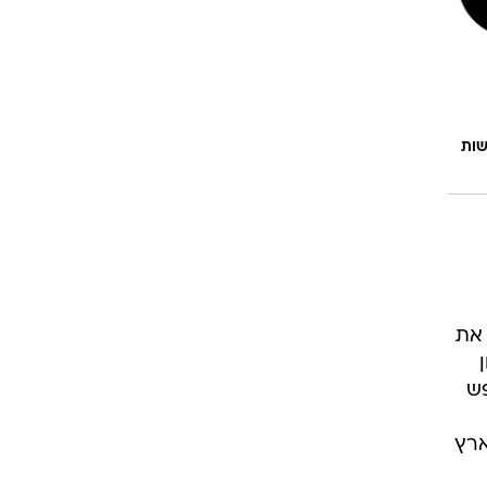
שות
 את
פש
ארץ