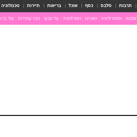
תרבות
סלבס
כסף
אוכל
בריאות
תיירות
טכנולוגיה
וסקופ
אסטרולוגיה
טארוט
נומרולוגיה
על טבעי
ניבוי עתידות
עוד ברוח
חדשות הכוכבים
גרפולוגיה
כוכבים ויחסים
תקשור
מים
הכוכבים עונים
פתרון חל
ן
מצב כוכבי השבוע
גלגול נש
ה
גוף ונפש
לה
איכות חי
ניים
ארכיון
ב
כתבו לנו
ת
ם