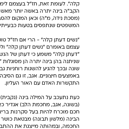
קלה". לעומת זאת, חז"ל בעצמם לימדו
הקב"ה בינה יתרה באשה יותר מאשר
(מסכת נידה, מ"ה) וכאן המקום להסב
המשפטים שנתפסים בטעות כבעייתיי
"נשים דעתן קלה" - הרי אם חז"ל טוע
עצמם באומרם "נשים דעתן קלה" ולק
"דעתן קלה" משמע כי דעתן של הנשי
שניתנה בהן בינה יתרה הן מסוגלות 
שונה ובכך להגיע להשגות רוחניות ג
באמצעים חיצוניים. אגב, זו גם הסיב
התקשרות האדם עם האור העליון.
כעת נתעכב על המילה בינה (נקבית) 
(בשונה, אגב, מחכמת הלב) אגדיר כ
חכם מוכרח להיות בעל סקרנות בריאה 
הבינה (מלשון תבונה) מבטאת כושר א
החכמה, ובמהותה מייצגת את ההתבונ