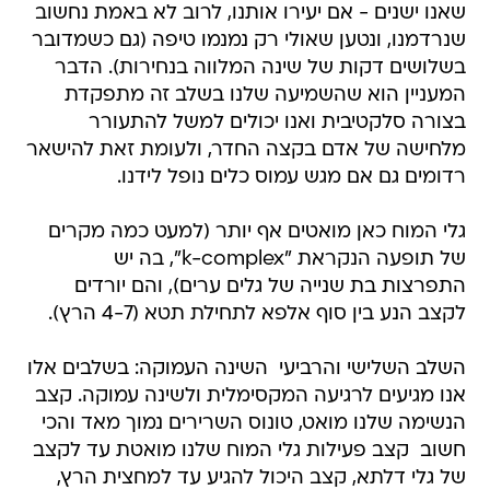
שאנו ישנים - אם יעירו אותנו, לרוב לא באמת נחשוב
שנרדמנו, ונטען שאולי רק נמנמו טיפה (גם כשמדובר
בשלושים דקות של שינה המלווה בנחירות). הדבר
המעניין הוא שהשמיעה שלנו בשלב זה מתפקדת
בצורה סלקטיבית ואנו יכולים למשל להתעורר
מלחישה של אדם בקצה החדר, ולעומת זאת להישאר
רדומים גם אם מגש עמוס כלים נופל לידנו.
גלי המוח כאן מואטים אף יותר (למעט כמה מקרים
של תופעה הנקראת "k-complex", בה יש
התפרצות בת שנייה של גלים ערים), והם יורדים
לקצב הנע בין סוף אלפא לתחילת תטא (4-7 הרץ).
השלב השלישי והרביעי  השינה העמוקה: בשלבים אלו
אנו מגיעים לרגיעה המקסימלית ולשינה עמוקה. קצב
הנשימה שלנו מואט, טונוס השרירים נמוך מאד והכי
חשוב  קצב פעילות גלי המוח שלנו מואטת עד לקצב
של גלי דלתא, קצב היכול להגיע עד למחצית הרץ,