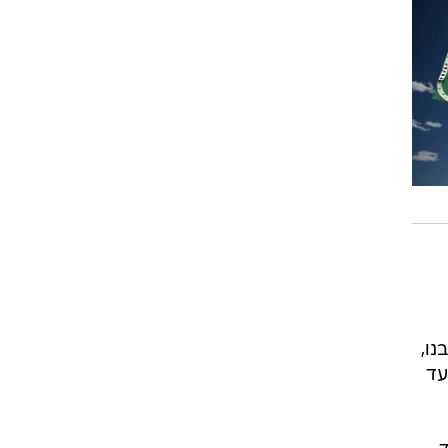
נו,
עד