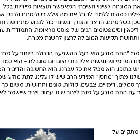
את המונחה לשינוי חשיבתי המאפשר תוצאות מיידיות בכל
פלים כמהים ללמוד לקבל את מה שלא בשליטתם ולחזק א
 בשליטתם. הרצון והצורך בשינוי יכול לנבוע מתחושת חו
 דיכאון וסימפטומים רבים של פוסט טראומה, התמודדות עם
ותחושת תקיעות המובילה לרצון להשגת מטרה.
 אמר: "התת מודע הוא בעל ההשפעה הגדולה ביותר על מבנ
 הפנימי שהנגישות אליו בחיי היום יום מוגבלת - הוא כמו
יש בתוכו. הוא מכיל את כל עברנו, הוא החשיבה והדיבור הפ
שלנו מתוך "מחסן" המידע הרב שיש לו עלינו. לתת מודע שפ
מלים, דימויים, צבעים, קולות, טונים ותחושות. משום כך
ם התת מודע על מנת ליצור שינוי עמוק ויציב שיישמר לא
המקרים מתקיים על