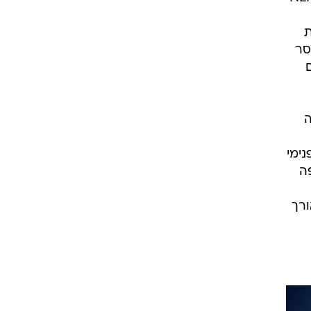
ת
סר
ה
נימי
ה
ורך