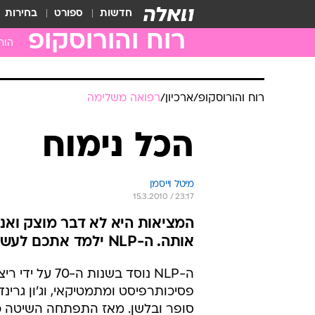
חדשות
ספורט
בחירות
רוח והורוסקופ
הור
טלה
שור
רוח והורוסקופ
/
ארכיון
/
רפואה משלימה
תאו
סרט
הכל נימוח
ארי
בתו
מיטל וייסמן
מאז
15.3.2010 / 23:17
עקר
המציאות היא לא דבר מוצק ואנח
קש
אותה. ה-NLP ילמד אתכם לעשות את זה
גדי
ה-NLP נוסד בשנות ה-0
דלי
פסיכותרפיסט ומתמטיקאי, וג'ון גרינדר
דגי
סופר ובלשן. מאז התפתחה השיטה כ