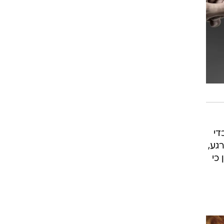
די
גע,
 כי