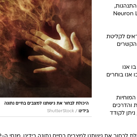
והתנהגות,
א Neuron Linguistic
 אחראים לקליטת
 הקשרים
 בו אנו
ו אנו בוחרים
ויות המוחיות
היכולת לבחור את גישתנו למצבים בחיים נתונה
 והדרכים
/
בידינו
ShutterStock
ניתן לקודד
הנחת הבסיס של