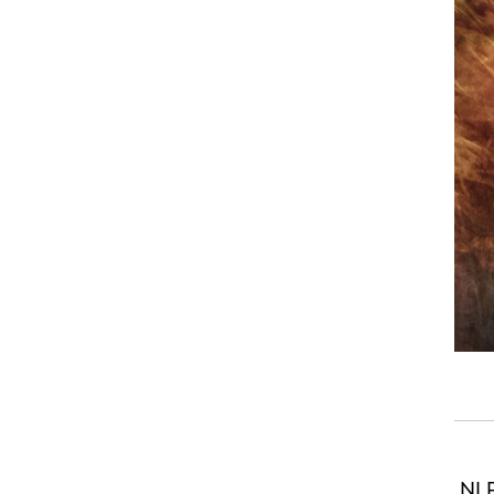
 ה-NLP היא כי היכולת לבחור את גישתנו למצבים בחיים נתונה בידינו. מנחי ה-NLP