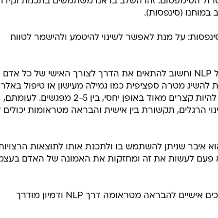
טרול הסימפטום: זהו השלב בו אנו משתמשים בתכנות וקידו
במוחנו (סינפסות).
סינפסות: על מנת לאפשר לשינוי להיטמע ולהישמר לטווח
המפגשים בנויים משיחה וטכניקות של NLP וחשוב להתאים את הדרך לצורך האישי של כל אדם
נת להשיג מטרה ספציפית כמו גמילה מעישון או טיפול באלרגי
ולהפתעת רבים תהליכים אלו עשויים להיות קצרים מאוד באופן יחסי, בין 2-5 מפגשים. לעומתם,
ינוי הרגלים, תקשורת בין אישית והבראה מטראומות יכולים ל
א איבר שניתן להשתמש בו ולתכנת אותו לתוצאות הרצויות.
ה-NLP מצליחות לא פעם לעשות את זה ומחזקות את האמונה של האדם בעצמ
יים להבראה מטראומה דרך NLP ודמיון מודרך