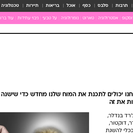
תרבות
סלבס
כסף
אוכל
בריאות
תיירות
טכנולוגיה
וסקופ
אסטרולוגיה
טארוט
נומרולוגיה
על טבעי
ניבוי עתידות
עוד ברוח
חדשות הכוכבים
גרפולוגיה
כוכבים ויחסים
תקשור
מים
הכוכבים עונים
פתרון חל
ן
מצב כוכבי השבוע
גלגול נש
ה
גוף ונפש
לה
איכות חי
ניים
ארכיון
ב
כתבו לנו
נו יכולים לתכנת את המוח שלנו מחדש כדי שישנה
ת
7 על ידי ריצ'רד בנדלר,
, דוקטור,
ם
כלי להשגת