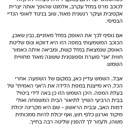
לכוכב מרס במזל עקרב, אלמנט שהופך אותה יצרית
אקטיבית ועיקר רגשנית מאוד, שוב בניגוד לאופי הגדיי
הבסיסי.
אם נוסיף לכך את האופק במזל מאזניים, נבין שאכן,
הכוכב המשמעותי במפה הזו היא דווקא ונוס שליטת
האופק שנמצאת במזל קשת, ומביאה איתה כאמור
חווית 'אני' סוערת וספונטנית ששונה מאוד מחוויית
השמש.
אבל.. השמש עדיין כאן, במקום של השפעה: אחרי
הכל, היא מייצגת במפת הלידה את ה'אני האמיתי' של
בעלת המפה. היכן השמש הזו כן באה לידי ביטוי?
בבית הרביעי השייך לתיאור הבית המשפחה ואולי
דמות האב, ובבית הראשון - שם היא מקרינה יכולת
מיקוד וארגון כלפי חוץ, ואף יכולת להיות סמכותית
משהו, ולעזור לך להפגין שליטה רבה בחייך.