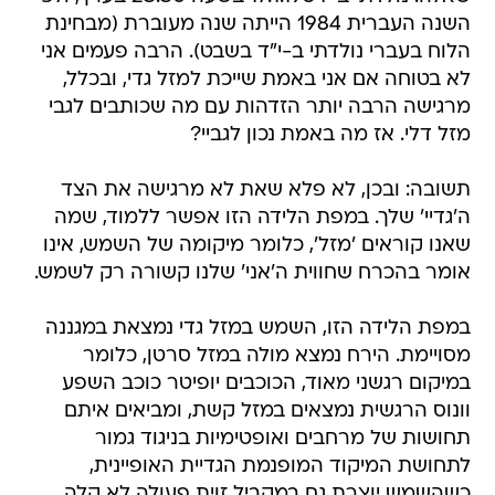
השנה העברית 1984 הייתה שנה מעוברת (מבחינת
הלוח בעברי נולדתי ב-י"ד בשבט). הרבה פעמים אני
לא בטוחה אם אני באמת שייכת למזל גדי, ובכלל,
מרגישה הרבה יותר הזדהות עם מה שכותבים לגבי
מזל דלי. אז מה באמת נכון לגביי?
תשובה: ובכן, לא פלא שאת לא מרגישה את הצד
ה'גדיי' שלך. במפת הלידה הזו אפשר ללמוד, שמה
שאנו קוראים 'מזל', כלומר מיקומה של השמש, אינו
אומר בהכרח שחווית ה'אני' שלנו קשורה רק לשמש.
במפת הלידה הזו, השמש במזל גדי נמצאת במגננה
מסויימת. הירח נמצא מולה במזל סרטן, כלומר
במיקום רגשני מאוד, הכוכבים יופיטר כוכב השפע
וונוס הרגשית נמצאים במזל קשת, ומביאים איתם
תחושות של מרחבים ואופטימיות בניגוד גמור
לתחושת המיקוד המופנמת הגדיית האופיינית,
כשהשמש יוצרת גם במקביל זוית פעולה לא קלה