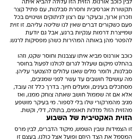
לבין כוכב אורנוס. הזוית הזו עלולה להביא איתה
תקשורת אגרסיבית וחסרת סבלנות, עם פתיל קצר
וזכרון ארוך, ובעיקר עם רצון לניתוקים ושינויים בכל
פעם כשקורים דברים שאין לנו שליטה עליהם. זו זוית
שמייצרת דרמות ענקיות ברגע, אבל גם יודעת
להפטר מהן באותה המהירות כשהן מפסיקות לרגש.
כוכב אורנוס מביא איתו עצבנות וחוסר שקט, וזהו
בהחלט מיקום שעלול לגרום לכולנו לפעול בחוסר
סבלנות, ולומר מלים שאנו עלולים להצטער עליהן.
מה עושים? חושבים עד עשר לפני שמגיבים,
מסתכלים בעינים, ומעלים חיוך. בדרך כלל זה עובד,
אלא אם זה שממול חושב שאתה צוחק ממנו, ואז
מגיב מהמרקורי שלו בלי לספור. מי בעיקר מושפע
מהזוית הזו? מזלות תאומים, בתולה, דלי, וקשת.
הזוית האקטיבית של השבוע
זו הצמידות שבין השמש, מיקוד הדברים, לבין מרס
המסמל את הצד היוזם ופועל אצל כולנו. בעצם זו