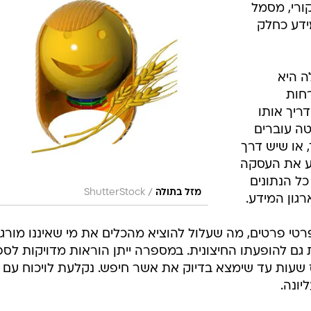
קורי, מסמל
ידע כחלק
ה היא
חות
ריך אותו
טה עוברים
, או שיש דרך
ע את העסקה
ל הנתונים
/
מזל בתולה
ShutterStock
גון המידע.
פרטי פרטים, מה שעלול להוציא מהכלים את מי שאיננו מורג
 גם להופעתו החיצונית. במספרה ייתן הוראות מדויקות לס
ז שעות עד שימצא בדיוק את אשר חיפש. נקלעת לויכוח עם ב
ונה.