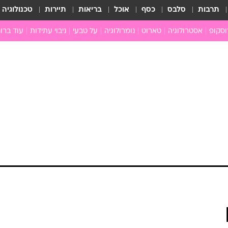
תרבות
סלבס
כסף
אוכל
בריאות
תיירות
טכנולוגיה
וסקופ
אסטרולוגיה
טארוט
נומרולוגיה
על טבעי
ניבוי עתידות
עוד ברוח
חדשות הכוכבים
גרפולוגיה
כוכבים ויחסים
תקשור
מים
הכוכבים עונים
פתרון חל
ן
מצב כוכבי השבוע
גלגול נש
ה
גוף ונפש
לה
איכות חי
ניים
ארכיון
ב
כתבו לנו
ת
ם