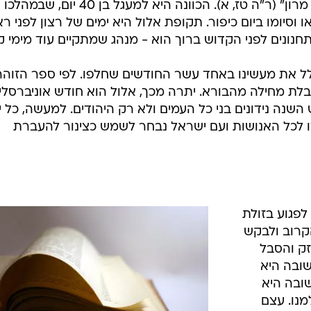
השנה כל באי עולם עוברין לפניו כבני מרון" (ר"ה טז, א). הכוונה היא למעגל בן 40 יום, שבמהלכו
סיומו ביום כיפור. תקופת אלול היא ימים של רצון לפני ר
חנונים לפני הקדוש ברוך הוא - מנהג שמתקיים עוד מימי ק
לל את מעשינו באחד עשר החודשים שחלפו. לפי ספר הזוהר
לת מחילה מהבורא. יתרה מכך, אלול הוא חודש אוניברסלי
 השנה נידונים בני כל העמים ולא רק היהודים. למעשה, כל י
דו לכל האנושות ועם ישראל נבחר לשמש כצינור להעברת
לפגוע בזולת
קרוב ולבקש
ק והסבל
שובה היא
ובה היא
מנו. עצם