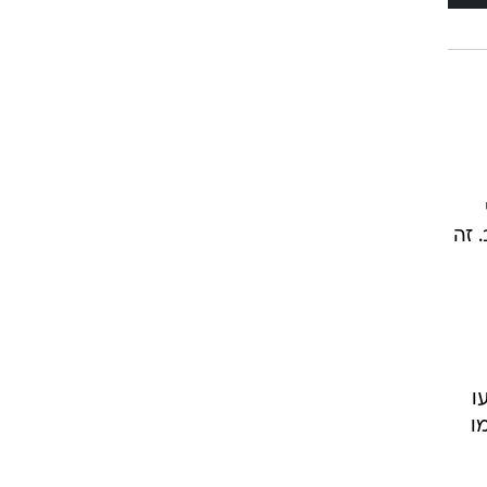
 זה
ו
ו