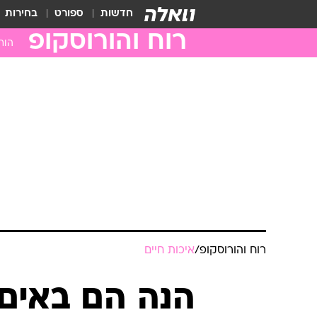
חדשות
ספורט
בחירות
רוח והורוסקופ
הור
טלה
שור
תאו
סרט
ארי
בתו
מאז
עקר
קש
רוח והורוסקופ
/
איכות חיים
גדי
דלי
הנה הם באים
דגי