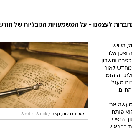
תחברות לעצמנו - על המשמעויות הקבליות של חודש
, השישי
 ואכן אלו
כפרה וחשבון
 מחדש לאור
ולת. זה הזמן
וח מעגל
חיים.
למעשה את
וא פותח
/
מסכת ברכות, דף ח
ShutterStock
וך הנפש
ת: "בראש