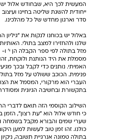
המעשית לכך היא, שבחודש אלול ישנ
ייחודית להשגת שליטה בחיינו ועיצוב ג
סדר וארגון מחדש של כל מהלכינו.
באלול יש בכוחנו לנקות את "גיליון ה
שלנו ולהחזירו למצב בתולי. האותיות
מזל בתולה לפי ספר הקבלה הן י' ו- ר'
מסמלת את היד הנותנת ולוקחת, זהו 
האמיתי. נותנים כדי לקבל ובכך מגיע
פנימית. הכוכב ששולט על מזל בתולה
העברי הוא מרקורי, המסמל את הצור
בתקשורת ובחשיבה הגיונית ומסודרת
השילוב הקוסמי הזה תואם לדברי הר
כי חודש אלול הוא "עת רצון", הזמן ב
שערי שמים והבורא מקבל בשמחה 
כולנו. זהו זמן טוב לעשות למען היקום
בתולה טמונה אנרגיית תשובה, ניקיון 