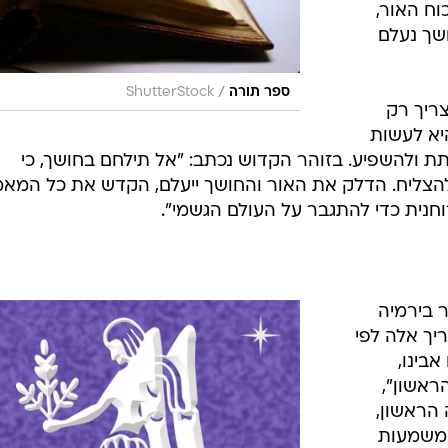
וח האור,
ושך נעלם
/
ספר תורה
ShutterStock
צריך רק
יא לעשות
ת ולהשפיע. בזוהר הקדוש נכתב: "אל תילחם בחושך, כי
 להצליח. הדלק את האור והחושך ייעלם, הקדש את כל המא
וחנית כדי להתגבר על העולם הגשמי".
ר בירמיה
ריך אלה לפי
בינו,
ראשון",
הראשון,
המשמעות