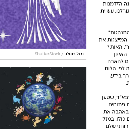
ה הזדמנות
ורלנו, עשיית
התנהגות"
 המייצגות את
. האות י'
האיזון
/
מזל בתולה
ShutterStock
ים להארה
 לפי הלוח
ך בידע,
.
בא"ד, שטען
ו פתוחים
ובאהבה את
 כולו. במזל
רוחני שלם