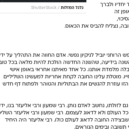
יחדיו ולברך
/
גלגל המזלות
ShutterStock
פן זה
כוי,
ה, נצליח להביס את הכאוס.
הרוחני יוביל לניקיון נפשי. אדם החווה את התהליך על ידי
השנה בידיעה, שהשנה החדשה הולכת להיות מלאה בכל טוב.
לה מלמדת אותנו. כל אחד מאיתנו אחראי באופן אישי
חייו. מוטלת עלינו החובה לקחת אחריות למעשינו השליליים
הזו עוזרת להגשים את הבתוליות והטוהר ולפתוח דף חדש
 לזולתו, נחשב לאדם נותן. רבי שמעון ורבי אליעזר בנו, ידע
ל העולם ולא לדאוג לעצמם. רבי שמעון ורבי אליעזר השלימ
שבצידה החובה לדאוג לעולם כולו. רבי אליעזר היה היחיד
תשובה ובימים הנוראים.