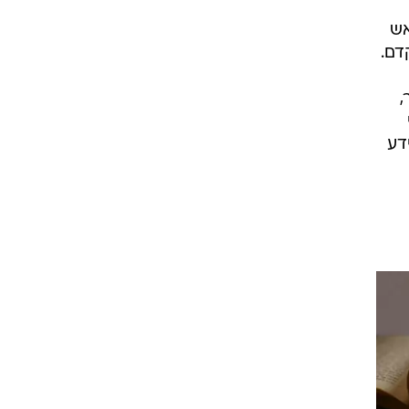
אש
דם.
,
דע