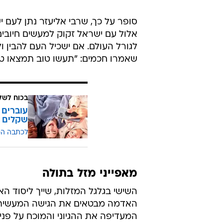
סופר על כך, שרבי אליעזר נתן לעם 
אלול עם ישראל זקוק למעשים חיובי
לגורל העולם. אם ישכיל העם להבין ול
שאמרו חכמים: "תעשו טוב תמצאו טוב
בכוח לשל
שקלים
לכתבה ה
מאפייני מזל בתולה
השישי בגלגל המזלות, שייך ליסוד ה
האדמה מבטאים את הגישה המעשית ב
המעדיפה את ההגיוני והמוכח על פני