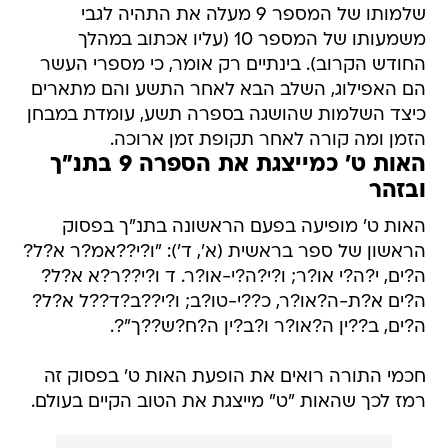
שלמותו של המספר 9 מעלה את התהיה לגבי
משמעותו של המספר 10 (עליו אכתוב במהלך
החודש הקרוב). בינתיים רק אומר, כי מספרי העשר
הם האפילוג, השלב הבא לאחר התשע והם מתארים
כיצד השלמות שהושגה בספרה תשע, עומדת במבחן
הזמן ומה קורה לאחר תקופת זמן ארוכה.
האות ט' כמייצגת את הספרה 9 בתנ"ך
ובזהר
האות ט' מופיעה בפעם הראשונה בתנ"ך בפסוק
הראשון של ספר בראשית (א', ד'): "ו?י??אמ?ר א?ל?
ה?ים, י?ה?י או?ר; ו?י?ה?י-או?ר. ד ו?י??ר?א א?ל?
ה?ים א?ת-ה?או?ר, כ??י-טו?ב; ו?י??ב?ד??ל א?ל?
ה?ים, ב??ין ה?או?ר ו?ב?ין ה?ח?ש??ך"?.
חכמי התורה רואים את הופעת האות ט' בפסוק זה
רמז לכך שהאות "ט" מייצגת את הטוב הקיים בעולם.